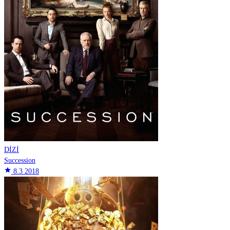
DİZİ
Succession
star
8.3
2018