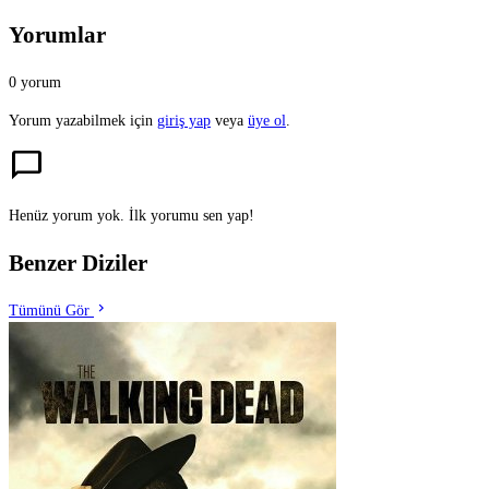
Yorumlar
0 yorum
Yorum yazabilmek için
giriş yap
veya
üye ol
.
chat_bubble
Henüz yorum yok. İlk yorumu sen yap!
Benzer Diziler
chevron_right
Tümünü Gör