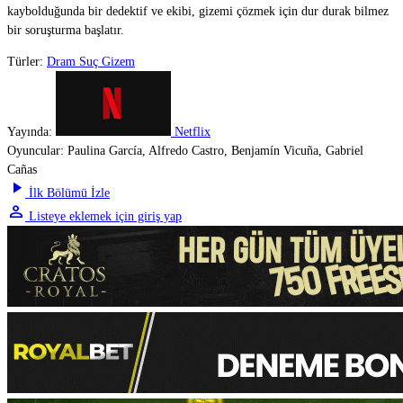
kaybolduğunda bir dedektif ve ekibi, gizemi çözmek için dur durak bilmez
bir soruşturma başlatır.
Türler:
Dram
Suç
Gizem
Yayında:
Netflix
Oyuncular:
Paulina García, Alfredo Castro, Benjamín Vicuña, Gabriel
Cañas
play_arrow
İlk Bölümü İzle
person
Listeye eklemek için giriş yap