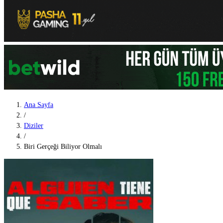
Ana Sayfa
/
Diziler
/
Biri Gerçeği Biliyor Olmalı