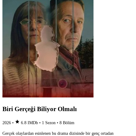
Biri Gerçeği Biliyor Olmalı
star
2026
•
6.8
IMDb
•
1 Sezon
•
8 Bölüm
Gerçek olaylardan esinlenen bu drama dizisinde bir genç ortadan