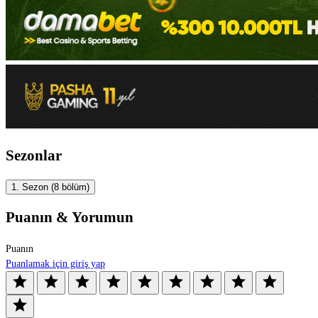
Sezonlar
1. Sezon
(8 bölüm)
Puanın & Yorumun
Puanın
Puanlamak için giriş yap
star
star
star
star
star
star
star
star
star
star