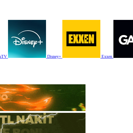
luTV
Disney+
Exxen