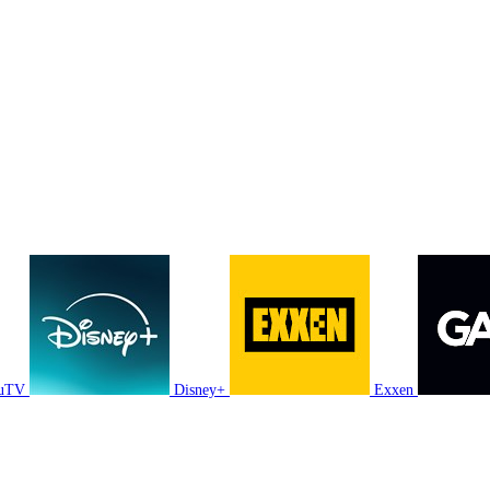
luTV
Disney+
Exxen