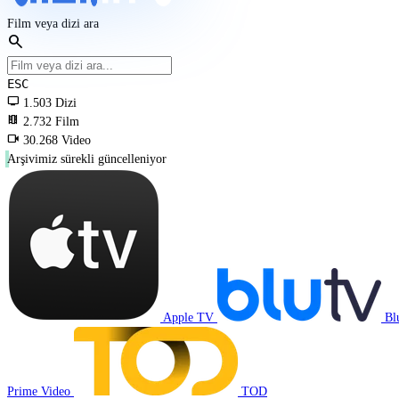
Film veya dizi ara
search
ESC
tv
1.503
Dizi
local_movies
2.732
Film
videocam
30.268
Video
Arşivimiz sürekli güncelleniyor
Apple TV
B
Prime Video
TOD